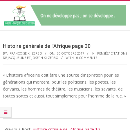
Skip
to
content
JOSEPH-
Secondary
JACQUELINE
Navigation
Histoire générale de l’Afrique page 30
Menu
BY:
FRANÇOISE KI-ZERBO
ON:
30 OCTOBRE 2017
IN:
PENSÉE/ CITATIONS
KI-
DE JACQUELINE ET JOSEPH KI-ZERBO
WITH:
0 COMMENTS
ZERBO
« L’histoire africaine doit être une source d’inspiration pour les
générations qui montent, pour les politiciens, les poètes, les
écrivains, les hommes de théâtre, les musiciens, les savants, de
toutes sortes et aussi, tout simplement pour l’homme de la rue. »
2017-
10-
Previous Post:
Histoire critique de l’Afrique page 10